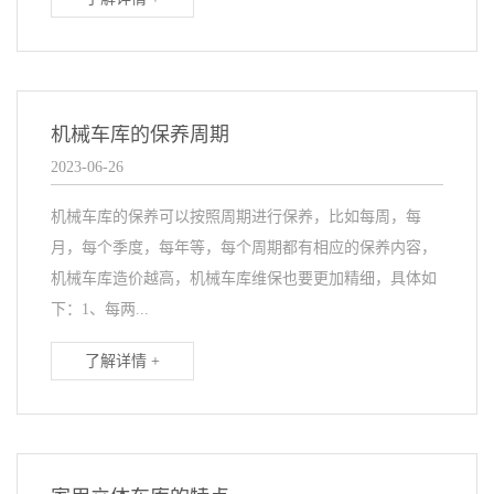
机械车库的保养周期
2023-06-26
机械车库的保养可以按照周期进行保养，比如每周，每
月，每个季度，每年等，每个周期都有相应的保养内容，
机械车库造价越高，机械车库维保也要更加精细，具体如
下：1、每两...
了解详情 +