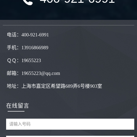
电话：400-921-6991
手机：13916866989
ＱＱ：
19655223
邮箱：19655223@qq.com
地址：
上海市嘉定区希望路689弄6号楼903室
在线留言