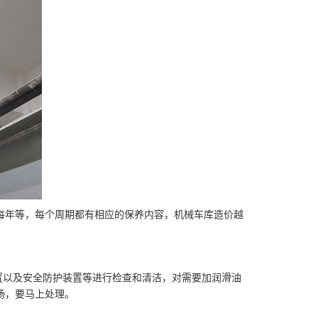
每年等，每个周期都有相应的保养内容，机械车库造价越
置以及安全防护装置等进行检查和清洁，对需要加润滑油
场，要马上处理。