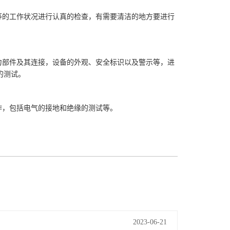
等的工作状况进行认真的检查，有需要清洁的地方要进行
力部件及其连接，设备的外观、安全标识以及警示等，进
的测试。
作，包括电气的接地和绝缘的测试等。
2023-06-21