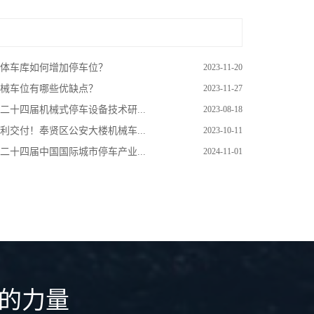
体车库如何增加停车位？
2023-11-20
械车位有哪些优缺点？
2023-11-27
二十四届机械式停车设备技术研...
2023-08-18
利交付！奉贤区公安大楼机械车...
2023-10-11
二十四届中国国际城市停车产业...
2024-11-01
的力量