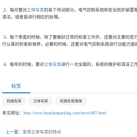
2、每月要对
立体车库
的各个传动部分，电气控制系统和安全防护装置
清洁，或者是进行相应的处理。
3、每个季度的时候，除了要做好日常的检查工作外，还要对主要的受
行认真的检查和保养，必要的时候，还要对电气控制系统进行功能方面
4、每年的时候，要对
立体车库
进行一次全面的，系统的维护和清洁工
标签
机械车库
立体车库
机械车库维保
本文网址：
http://www.huachenparking.com/news/497.html
上一篇：
家用立体车库的特点