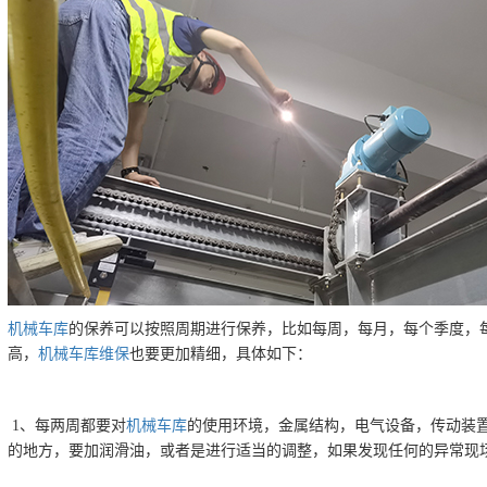
机械车库
的保养可以按照周期进行保养，比如每周，每月，每个季度，
高，
机械车库维保
也要更加精细，具体如下：
1、每两周都要对
机械车库
的使用环境，金属结构，电气设备，传动装
的地方，要加润滑油，或者是进行适当的调整，如果发现任何的异常现