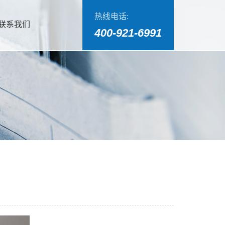
热线电话:
联系我们
400-921-6991