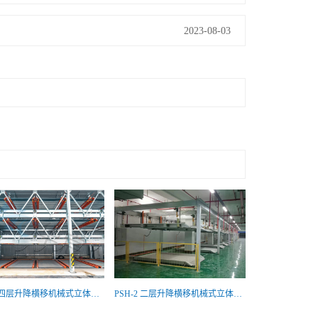
2023-08-03
PSH-4 四层升降横移机械式立体车库
PSH-2 二层升降横移机械式立体车库