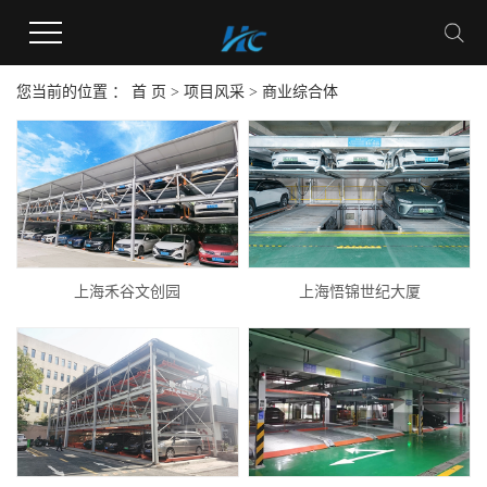
您当前的位置 ：
首 页
>
项目风采
>
商业综合体
上海禾谷文创园
上海悟锦世纪大厦