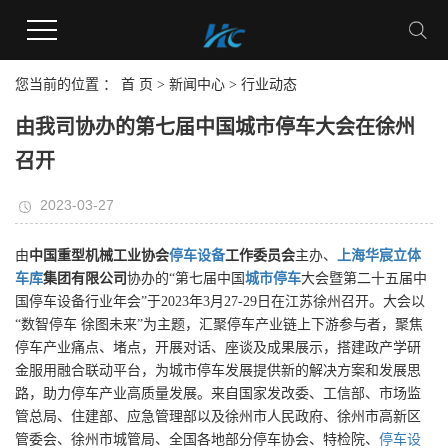
您当前的位置 ：
首 页
>
新闻中心
>
行业动态
由我司协办的第七届中国城市停车大会在徐州
召开
2023-03-27
由
中国重型机械工业协会
停车设备
工作委员会
主办、
上海华宸
立体
车库
集团有限公司
协办的“第七届中国
城市停车
大会暨第二十五届中
国停车设备行业年会”于2023年3月27-29日在江苏徐州召开。大会以
“数智停车 徐图未来”为主题，汇聚停车产业链上下游参与者，聚焦
停车产业痛点、堵点，开展对话、座谈及成果展示，搭建政产学研
金服用融合联动平台，为城市停车发展提供新的解决方案和发展思
路，助力停车产业高质量发展。来自国家发改委、工信部、市场监
管总局、住建部、应急管理部以及徐州市人民政府、徐州市高新区
管委会、徐州市城管局、全国各地部分停车协会、特检院、
停车设