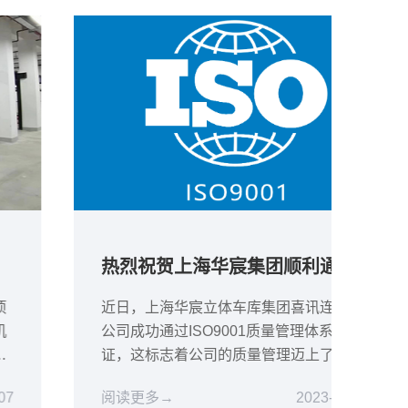
热烈祝贺上海华宸集团顺利通过ISO9001质...
近日，上海华宸立体车库集团喜讯连连，
长宁
公司成功通过ISO9001质量管理体系认
年，
证，这标志着公司的质量管理迈上了新的
型尺
台阶，为企业未来的发展奠定了坚实基
设有
阅读更多→
2023-09-28
阅读
础。
库不