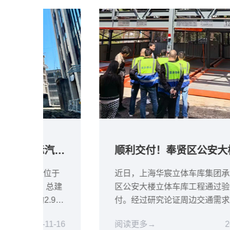
热火朝天！C-PARK上海国际汽车城信息产业...
顺利交付！奉贤区公安大楼机械车库项目完成！
位于
近日，上海华宸立体车库集团承建的奉贤
总建
区公安大楼立体车库工程通过验收完成交
.9万
付。经过研究论证周边交通需求及场地情
..
况，此项目采用的三层升降横移式机械车
11-16
阅读更多→
2023-10-11
库方案得到客户认...