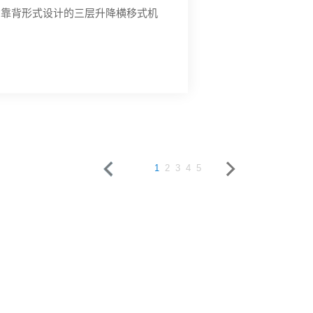
，是集休闲、商业、社区无缝连接的
1
2
3
4
5