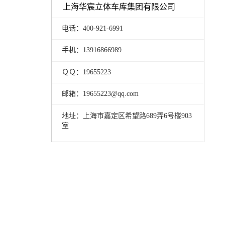
上海华宸立体车库集团有限公司
电话：400-921-6991
手机：13916866989
ＱＱ：
19655223
邮箱：19655223@qq.com
地址：
上海市嘉定区希望路689弄6号楼903
室