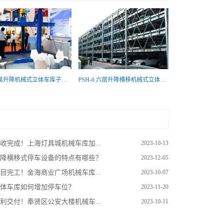
PJS 简易升降机械式立体车库子母机（家用立体车库）
PSH-6 六层升降横移机械式立体车库
收完成！上海灯具城机械车库加...
2023-10-13
降横移式停车设备的特点有哪些？
2023-12-05
目完工！金海商业广场机械车库...
2023-10-07
体车库如何增加停车位？
2023-11-20
利交付！奉贤区公安大楼机械车...
2023-10-11