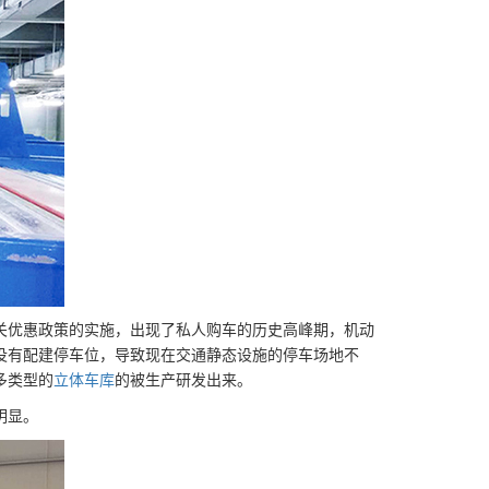
关优惠政策的实施，出现了私人购车的历史高峰期，机动
没有配建停车位，导致现在交通静态设施的停车场地不
多类型的
立体车库
的被生产研发出来。
明显。