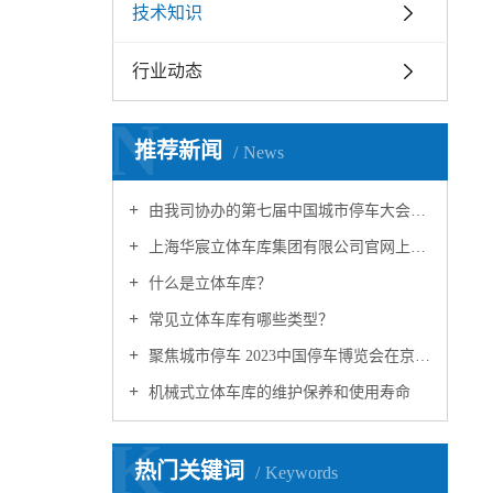
技术知识
行业动态
N
推荐新闻
News
由我司协办的第七届中国城市停车大会在徐州召开
上海华宸立体车库集团有限公司官网上线啦!
什么是立体车库？
常见立体车库有哪些类型？
聚焦城市停车 2023中国停车博览会在京盛大开幕
机械式立体车库的维护保养和使用寿命
K
热门关键词
Keywords