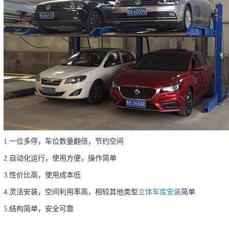
1.一位多停，车位数量翻倍，节约空间
2.自动化运行，使用方便，操作简单
3.性价比高，使用成本低
4.灵活安装，空间利用率高，相较其他类型
立体车库安装
简单
5.结构简单，安全可靠