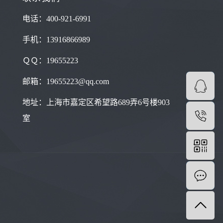
电话：400-921-6991
手机：13916866989
ＱＱ：
19655223
邮箱：19655223@qq.com
地址：
上海市嘉定区希望路689弄6号楼903
4
室