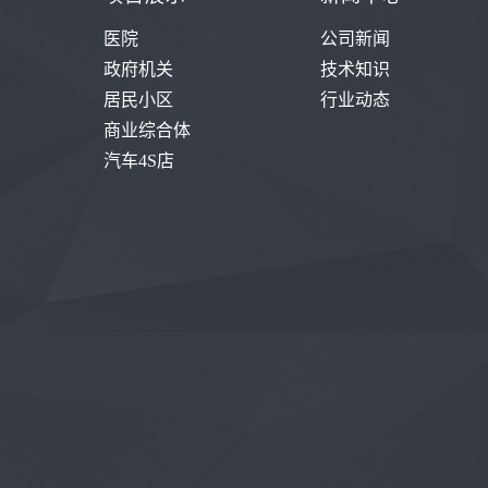
医院
公司新闻
政府机关
技术知识
居民小区
行业动态
商业综合体
汽车4S店