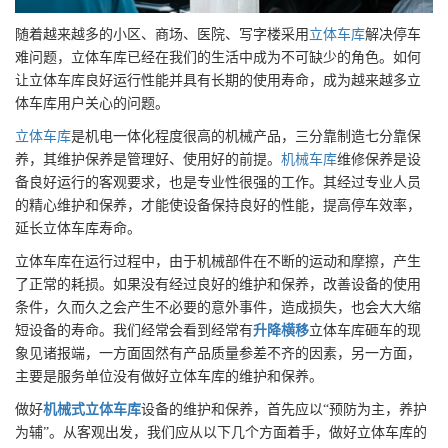
随着越来越多的小区、商场、医院、写字楼采用
立体车库
解决停车
难问题，立体车库已经在我们的生活中成为不可缺少的角色。如何
让立体车库良好运行性能并具有长期的使用寿命，成为越来越多立
体车库用户关心的问题。
立体车库
是机电一体化程度很高的机械产品，三分靠制造七分靠保
养，其维护保养是管理好、使用好的前提。
机械车库
维修保养是设
备良好运行的客观要求，也是专业性很强的工作。其经过专业人员
的精心维护和保养，才能使设备保持良好的性能，提高停车效率，
延长立体车库寿命。
立体车库在运行过程中，由于机械部件在不断的运动和摩擦，产生
了正常的耗损。如果没有经过良好的维护和保养，改善设备的使用
条件，久而久之会产生不必要的意外事件，造成损失，也会大大缩
短设备的寿命。我们经常会看到经常有
升降横移
立体车库砸车的现
象见诸报端，一方面固然有产品质量参差不齐的因素，另一方面，
主要是服务单位没有做好立体车库的维护和保养。
做好
机械式立体车库
设备的维护和保养，首先应以“预防为主，养护
为辅”。从客观出发，我们应从以下几个方面着手，做好立体车库的